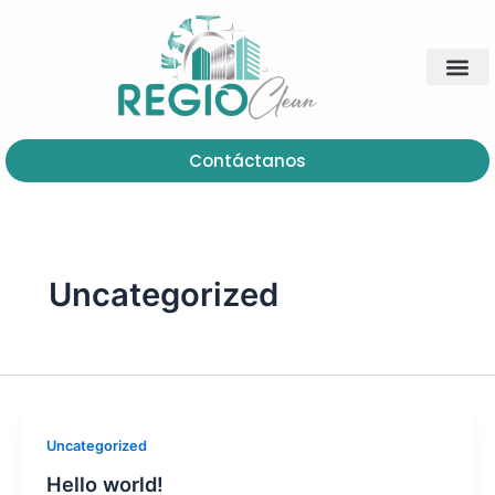
Ir
al
contenido
Contáctanos
Uncategorized
Uncategorized
Hello world!