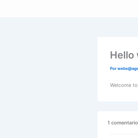
Ir
al
contenido
Hello
Por
webs@ag
Welcome to W
1 comentario