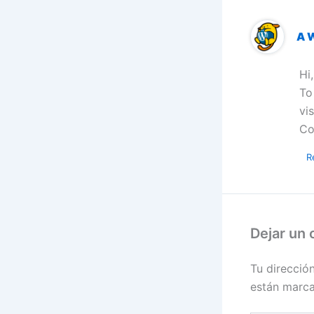
A 
Hi
To
vi
Co
R
Dejar un
Tu direcció
están marc